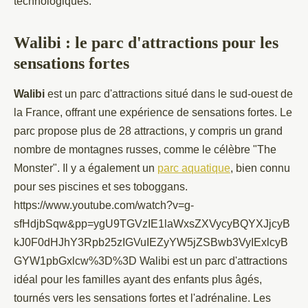
technologiques.
Walibi : le parc d'attractions pour les
sensations fortes
Walibi
est un parc d'attractions situé dans le sud-ouest de
la France, offrant une expérience de sensations fortes. Le
parc propose plus de 28 attractions, y compris un grand
nombre de montagnes russes, comme le célèbre "The
Monster". Il y a également un
parc aquatique
, bien connu
pour ses piscines et ses toboggans.
https://www.youtube.com/watch?v=g-
sfHdjbSqw&pp=ygU9TGVzIE1laWxsZXVycyBQYXJjcyB
kJ0F0dHJhY3Rpb25zIGVuIEZyYW5jZSBwb3VyIExlcyB
GYW1pbGxlcw%3D%3D Walibi est un parc d'attractions
idéal pour les familles ayant des enfants plus âgés,
tournés vers les sensations fortes et l'adrénaline. Les