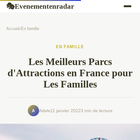
Evenementenradar
🎭
Accueil
›
En famille
EN FAMILLE
Les Meilleurs Parcs
d'Attractions en France pour
Les Familles
A
Adele
11 janvier 2022
3 min de lecture